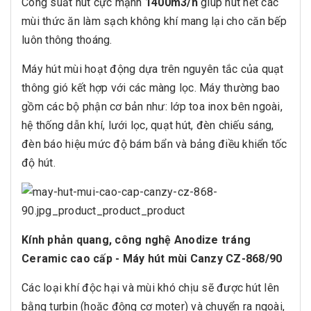
Công suất hút cực mạnh
1400m3/h
giúp hút hết các
mùi thức ăn làm sạch không khí mang lại cho căn bếp
luôn thông thoáng.
Máy hút mùi hoạt động dựa trên nguyên tắc của quạt
thông gió kết hợp với các màng lọc. Máy thường bao
gồm các bộ phận cơ bản như: lớp toa inox bên ngoài,
hệ thống dẫn khí, lưới lọc, quạt hút, đèn chiếu sáng,
đèn báo hiệu mức độ bám bẩn và bảng điều khiển tốc
độ hút.
Kính phản quang, công nghệ Anodize tráng
Ceramic cao cấp - Máy hút mùi Canzy CZ-868/90
Các loại khí độc hại và mùi khó chịu sẽ được hút lên
bằng turbin (hoặc động cơ moter) và chuyển ra ngoài,