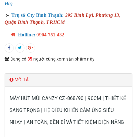
Đồ)
Trụ sở Cty Bình Thạnh:
395 Bình Lợi, Phường 13,
➤
Quận Bình Thạnh, TP.HCM
☎️
Hotline:
0904 751 432
Đang có
35
người cùng xem sản phẩm này
MÔ TẢ
MÁY HÚT MÙI CANZY CZ-868/90 | 90CM | THIẾT KẾ
SANG TRỌNG | HỆ ĐIỀU KHIỂN CẢM ỨNG SIÊU
NHẠY | AN TOÀN, BỀN BỈ VÀ TIẾT KIỆM ĐIỆN NĂNG