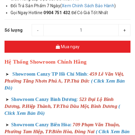
Đổi Trả Sản Phẩm 7 Ngày(
Xem Chính Sách Bảo Hành
)
Gọi Ngay Hotline
0904 751 432
Để Có Giá Tốt Nhất
Số lượng
-
+
Mua ngay
Hệ Thống Showroom Chính Hãng
Showroom Canzy TP Hồ Chí Minh
:
459 Lê Văn Việt,
➤
Phường Tăng Nhơn Phú A, TP.Thủ Đức
( Click Xem Bản
Đồ)
Showroom Canzy Bình Dương
:
523 Đại Lộ Bình
➤
Dương, P.Hiệp Thành, TP.Thủ Dầu Một, Bình Dương
(
Click Xem Bản Đồ)
Showroom Canzy Biên Hòa:
709 Phạm Văn Thuận,
➤
Phường Tam Hiệp, TP.Biên Hòa, Đồng Nai
( Click Xem Bản