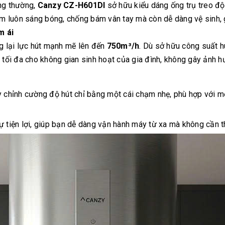
ng thường,
Canzy CZ-H601DI
sở hữu kiểu dáng ống trụ treo độc
ẩm luôn sáng bóng, chống bám vân tay mà còn dễ dàng vệ sinh, 
m ái
g lại lực hút mạnh mẽ lên đến
750m³/h
. Dù sở hữu công suất h
 tối đa cho không gian sinh hoạt của gia đình, không gây ảnh h
 chỉnh cường độ hút chỉ bằng một cái chạm nhẹ, phù hợp với m
tiện lợi, giúp bạn dễ dàng vận hành máy từ xa mà không cần tha