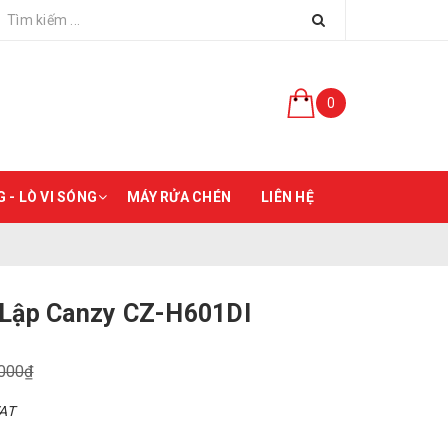
0
 - LÒ VI SÓNG
MÁY RỬA CHÉN
LIÊN HỆ
 Lập Canzy CZ-H601DI
.000₫
VAT