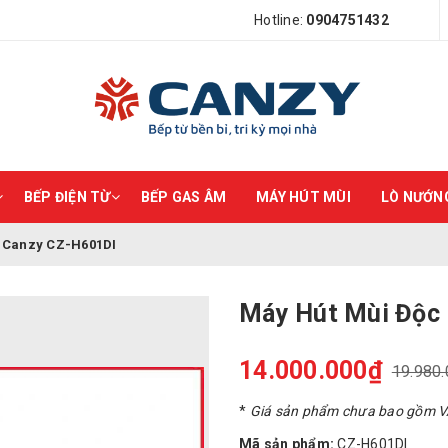
Hotline:
0904751432
BẾP ĐIỆN TỪ
BẾP GAS ÂM
MÁY HÚT MÙI
LÒ NƯỚNG
p Canzy CZ-H601DI
Máy Hút Mùi Độc
14.000.000₫
19.980
*
Giá sản phẩm chưa bao gồm 
Mã sản phẩm:
CZ-H601DI