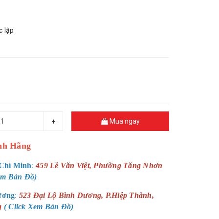
c lập
Mua ngay
+
nh Hãng
Chí Minh
:
459 Lê Văn Việt, Phường Tăng Nhơn
Xem Bản Đồ)
ương
:
523 Đại Lộ Bình Dương, P.Hiệp Thành,
g
( Click Xem Bản Đồ)