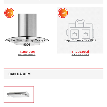
-30%
-25%
Máy Hút Mùi Độc Lập Canzy CZ-
Bếp từ Canzy CZI-9987
890G
14.350.000₫
11.200.000₫
20.500.000₫
14.980.000₫
BẠN ĐÃ XEM