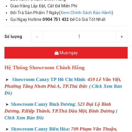
Giao Hàng Lắp Đặt, Cắt Đá Miễn Phí
Đổi Trả Sản Phẩm 7 Ngày(
Xem Chính Sách Bảo Hành
)
Gọi Ngay Hotline
0904 751 432
Để Có Giá Tốt Nhất
Số lượng
-
+
Mua ngay
Hệ Thống Showroom Chính Hãng
Showroom Canzy TP Hồ Chí Minh
:
459 Lê Văn Việt,
➤
Phường Tăng Nhơn Phú A, TP.Thủ Đức
( Click Xem Bản
Đồ)
Showroom Canzy Bình Dương
:
523 Đại Lộ Bình
➤
Dương, P.Hiệp Thành, TP.Thủ Dầu Một, Bình Dương
(
Click Xem Bản Đồ)
Showroom Canzy Biên Hòa:
709 Phạm Văn Thuận,
➤