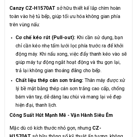
Canzy CZ-H1570AT
sở hữu thiết kế lắp chìm hoàn
toàn vào hệ tủ bếp, giúp tối ưu hóa không gian phía
trên vùng nấu:
Cơ chế kéo rút (Pull-out):
Khi cần sử dụng, bạn
chỉ cần kéo nhẹ tấm lưới lọc phía trước ra để khởi
động máy. Khi nấu xong, việc đẩy thanh kéo vào sẽ
giúp máy tự động ngắt hoạt động và thu gọn lại,
trả lại không gian thoáng đãng cho bếp.
Chất liệu thép cán sơn trắng:
Thân máy được xử
lý bề mặt bằng thép cán sơn trắng cao cấp, chống
bám vân tay, dễ dàng lau chùi và mang lại vẻ đẹp
hiện đại, thanh lịch.
Công Suất Hút Mạnh Mẽ - Vận Hành Siêu Êm
Mặc dù có kích thước nhỏ gọn, nhưng
CZ-
H1570AT
sở hữu thông số kỹ thuật ấn tượng, không