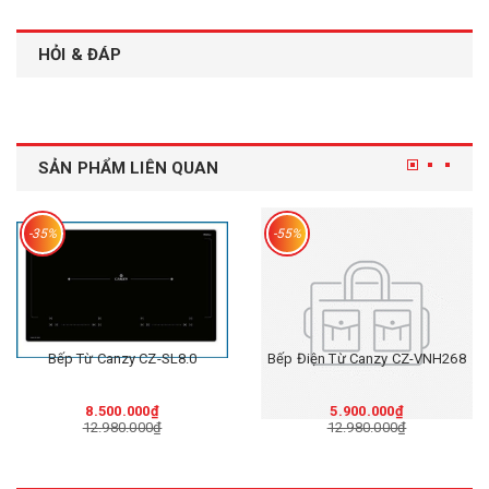
HỎI & ĐÁP
SẢN PHẨM LIÊN QUAN
-35%
-55%
Bếp Từ Canzy CZ-SL8.0
Bếp Điện Từ Canzy CZ-VNH268
8.500.000₫
5.900.000₫
12.980.000₫
12.980.000₫