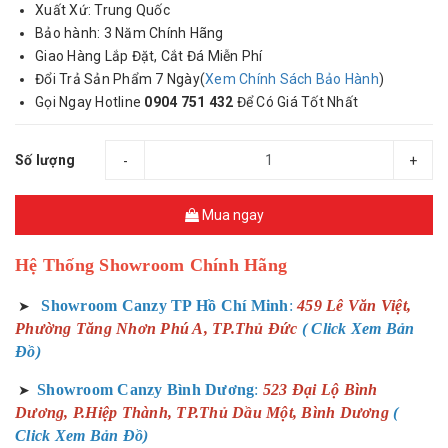
Xuất Xứ: Trung Quốc
Bảo hành: 3 Năm Chính Hãng
Giao Hàng Lắp Đặt, Cắt Đá Miễn Phí
Đổi Trả Sản Phẩm 7 Ngày(
Xem Chính Sách Bảo Hành
)
Gọi Ngay Hotline
0904 751 432
Để Có Giá Tốt Nhất
Số lượng
-
+
Mua ngay
Hệ Thống Showroom Chính Hãng
Showroom Canzy TP Hồ Chí Minh
:
459 Lê Văn Việt,
➤
Phường Tăng Nhơn Phú A, TP.Thủ Đức
( Click Xem Bản
Đồ)
Showroom Canzy Bình Dương
:
523 Đại Lộ Bình
➤
Dương, P.Hiệp Thành, TP.Thủ Dầu Một, Bình Dương
(
Click Xem Bản Đồ)