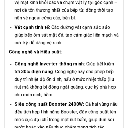
vệ mặt kính khỏi các va chạm vật lý tại góc cạnh –
nơi dễ tổn thương nhất của bếp từ, đồng thời tạo
nên vẻ ngoài cứng cáp, bền bỉ.
Vát cạnh tinh tế:
Các đường vát cạnh sắc sảo
giúp bếp ôm sát mặt đá, tạo cảm giác liền mạch và
cực kỳ dễ dàng vệ sinh.
Công nghệ và Hiệu suất:
Công nghệ Inverter thông minh:
Giúp tiết kiệm
tới
30% điện năng
. Công nghệ này cho phép bếp
duy trì nhiệt độ ổn định, nấu ở mức nhiệt thấp (liu
riu) mà không bị đóng ngắt quãng, cực kỳ phù hợp
cho món ninh, hầm.
Siêu công suất Booster 2400W:
Cả hai vùng nấu
đều tích hợp tính năng Booster, đẩy công suất lên
mức cực đại chỉ trong một nút bấm, giúp đun sôi
nước hoặc xào nấu thực phẩm trong tích tắc.