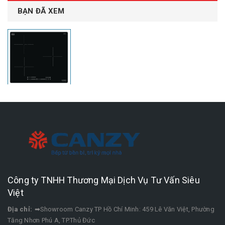
BẠN ĐÃ XEM
Công ty TNHH Thương Mại Dịch Vụ Tư Vấn Siêu
Việt
Địa chỉ:
➡Showroom Canzy TP Hồ Chí Minh: 459 Lê Văn Việt, Phường
Tăng Nhơn Phú A, TP.Thủ Đức