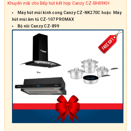
Khuyến mãi cho Bếp hút kết hợp Canzy CZ-BH09KH
Máy hút mùi kính cong Canzy CZ-NK270C
hoặc Máy
hút mùi âm tủ CZ-107 PROMAX
Bộ nồi Canzy CZ-899