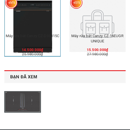
-44%
-45%
Máy rửa bát Canzy CZ-D33315C
Máy rửa bát Canzy CZ-16EUGR
UNIQUE
14.500.000₫
15.500.000₫
25.980.000₫
27.980.000₫
BẠN ĐÃ XEM