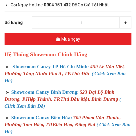
Gọi Ngay Hotline
0904 751 432
Để Có Giá Tốt Nhất
Số lượng
-
+
Mua ngay
Hệ Thống Showroom Chính Hãng
Showroom Canzy TP Hồ Chí Minh
:
459 Lê Văn Việt,
➤
Phường Tăng Nhơn Phú A, TP.Thủ Đức
( Click Xem Bản
Đồ)
Showroom Canzy Bình Dương
:
523 Đại Lộ Bình
➤
Dương, P.Hiệp Thành, TP.Thủ Dầu Một, Bình Dương
(
Click Xem Bản Đồ)
Showroom Canzy Biên Hòa:
709 Phạm Văn Thuận,
➤
Phường Tam Hiệp, TP.Biên Hòa, Đồng Nai
( Click Xem Bản
Đồ)