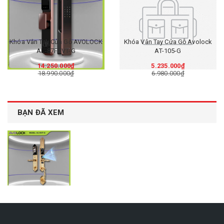
Khóa Vân Tay Cửa Gỗ AVOLOCK
Khóa Vân Tay Cửa Gỗ Avolock
AL-87FRVT-G
AT-105-G
14.250.000₫
5.235.000₫
18.990.000₫
6.980.000₫
BẠN ĐÃ XEM