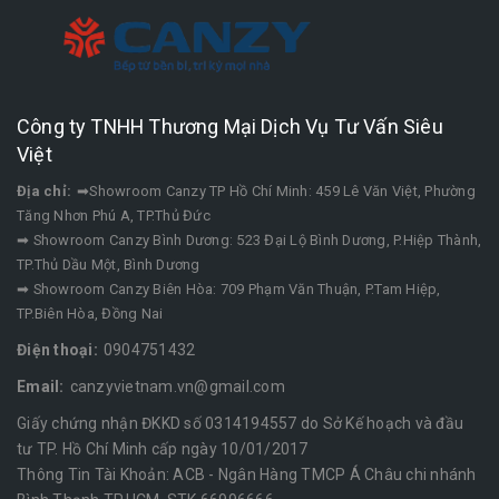
Công ty TNHH Thương Mại Dịch Vụ Tư Vấn Siêu
Việt
Địa chỉ:
➡Showroom Canzy TP Hồ Chí Minh: 459 Lê Văn Việt, Phường
Tăng Nhơn Phú A, TP.Thủ Đức
➡ Showroom Canzy Bình Dương: 523 Đại Lộ Bình Dương, P.Hiệp Thành,
TP.Thủ Dầu Một, Bình Dương
➡ Showroom Canzy Biên Hòa: 709 Phạm Văn Thuận, P.Tam Hiệp,
TP.Biên Hòa, Đồng Nai
Điện thoại:
0904751432
Email:
canzyvietnam.vn@gmail.com
Giấy chứng nhận ĐKKD số 0314194557 do Sở Kế hoạch và đầu
tư TP. Hồ Chí Minh cấp ngày 10/01/2017
Thông Tin Tài Khoản: ACB - Ngân Hàng TMCP Á Châu chi nhánh