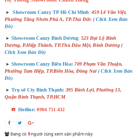
Showroom Canzy TP Hồ Chí Minh
:
459 Lê Văn Việt,
➤
Phường Tăng Nhơn Phú A, TP.Thủ Đức
( Click Xem Bản
Đồ)
Showroom Canzy Bình Dương
:
523 Đại Lộ Bình
➤
Dương, P.Hiệp Thành, TP.Thủ Dầu Một, Bình Dương
(
Click Xem Bản Đồ)
Showroom Canzy Biên Hòa:
709 Phạm Văn Thuận,
➤
Phường Tam Hiệp, TP.Biên Hòa, Đồng Nai
( Click Xem Bản
Đồ)
Trụ sở Cty Bình Thạnh:
395 Bình Lợi, Phường 13,
➤
Quận Bình Thạnh, TP.HCM
☎️
Hotline:
0904 751 432
Đang có
9
người cùng xem sản phẩm này