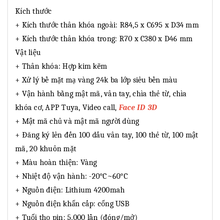
Kích thước
+ Kích thước thân khóa ngoài: R84,5 x C695 x D34 mm
+ Kích thước thân khóa trong: R70 x C380 x D46 mm
Vật liệu
+ Thân khóa: Hợp kim kẽm
+ Xử lý bề mặt mạ vàng 24k ba lớp siêu bền màu
+ Vận hành bằng mật mã, vân tay, chìa thẻ từ, chìa
khóa cơ, APP Tuya, Video call,
Face ID 3D
+ Mật mã chủ và mật mã người dùng
+ Đăng ký lên đến 100 dấu vân tay, 100 thẻ từ, 100 mật
mã, 20 khuôn mặt
+ Màu hoàn thiện: Vàng
+ Nhiệt độ vận hành: -20°C~60°C
+ Nguồn điện: Lithium 4200mah
+ Nguồn điện khẩn cấp: cổng USB
+ Tuổi thọ pin: 5.000 lần (đóng/mở)