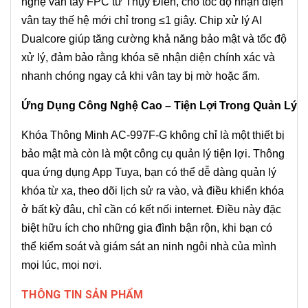
nghệ vân tay FPC từ Thụy Điển, cho tốc độ nhận diện
vân tay thế hệ mới chỉ trong ≤1 giây. Chip xử lý AI
Dualcore giúp tăng cường khả năng bảo mật và tốc độ
xử lý, đảm bảo rằng khóa sẽ nhận diện chính xác và
nhanh chóng ngay cả khi vân tay bị mờ hoặc ẩm.
Ứng Dụng Công Nghệ Cao – Tiện Lợi Trong Quản Lý
Khóa Thông Minh AC-997F-G không chỉ là một thiết bị
bảo mật mà còn là một công cụ quản lý tiện lợi. Thông
qua ứng dụng App Tuya, bạn có thể dễ dàng quản lý
khóa từ xa, theo dõi lịch sử ra vào, và điều khiển khóa
ở bất kỳ đâu, chỉ cần có kết nối internet. Điều này đặc
biệt hữu ích cho những gia đình bận rộn, khi bạn có
thể kiểm soát và giám sát an ninh ngôi nhà của mình
mọi lúc, mọi nơi.
THÔNG TIN SẢN PHẨM