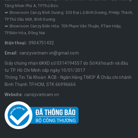
Tăng Nhơn Phú A, TP.Thủ Đức
➡ Showroom Canzy Bình Dương: 523 Đại Lộ Bình Dương, P.Hiệp Thành,
TP.Thủ Dầu Một, Bình Dương
➡ Showroom Canzy Biên Hòa: 709 Phạm Văn Thuận, P.Tam Hiệp,
TP.Biên Hòa, Đồng Nai
Điện thoại:
0904751432
Email:
canzyvietnam.vn@gmail.com
Giấy chứng nhận ĐKKD số 0314194557 do Sở Kế hoạch và đầu
tư TP. Hồ Chí Minh cấp ngày 10/01/2017
Thông Tin Tài Khoản: ACB - Ngân Hàng TMCP Á Châu chi nhánh
Bình Thạnh TP.HCM, STK 66996666
Website:
canzyvietnam.vn