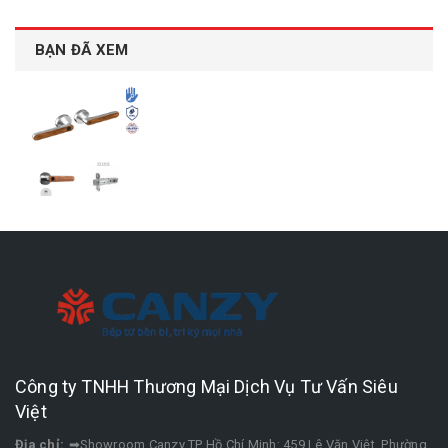
BẠN ĐÃ XEM
Công ty TNHH Thương Mại Dịch Vụ Tư Vấn Siêu
Việt
Địa chỉ:
➡Showroom Canzy TP Hồ Chí Minh: 459 Lê Văn Việt, Phường