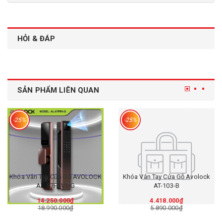
HỎI & ĐÁP
SẢN PHẨM LIÊN QUAN
-25%
-25%
Khóa Vân Tay Cửa Gỗ AVOLOCK
Khóa Vân Tay Cửa Gỗ Avolock
AL-87FRVT-G
AT-103-B
14.250.000₫
4.418.000₫
18.990.000₫
5.890.000₫