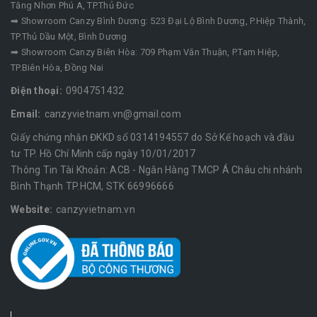
Tăng Nhơn Phú A, TP.Thủ Đức
➡ Showroom Canzy Bình Dương: 523 Đại Lộ Bình Dương, P.Hiệp Thành,
TP.Thủ Dầu Một, Bình Dương
➡ Showroom Canzy Biên Hòa: 709 Phạm Văn Thuận, P.Tam Hiệp,
TP.Biên Hòa, Đồng Nai
Điện thoại:
0904751432
Email:
canzyvietnam.vn@gmail.com
Giấy chứng nhận ĐKKD số 0314194557 do Sở Kế hoạch và đầu
tư TP. Hồ Chí Minh cấp ngày 10/01/2017
Thông Tin Tài Khoản: ACB - Ngân Hàng TMCP Á Châu chi nhánh
Bình Thạnh TP.HCM, STK 66996666
Website:
canzyvietnam.vn