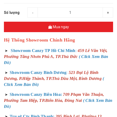
Số lượng
-
+
Mua ngay
Hệ Thống Showroom Chính Hãng
Showroom Canzy TP Hồ Chí Minh
:
459 Lê Văn Việt,
➤
Phường Tăng Nhơn Phú A, TP.Thủ Đức
( Click Xem Bản
Đồ)
Showroom Canzy Bình Dương
:
523 Đại Lộ Bình
➤
Dương, P.Hiệp Thành, TP.Thủ Dầu Một, Bình Dương
(
Click Xem Bản Đồ)
Showroom Canzy Biên Hòa:
709 Phạm Văn Thuận,
➤
Phường Tam Hiệp, TP.Biên Hòa, Đồng Nai
( Click Xem Bản
Đồ)
Trụ sở Cty Bình Thạnh:
395 Bình Lợi, Phường 13,
➤