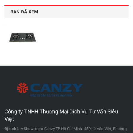
BẠN ĐÃ XEM
Công ty TNHH Thương Mại Dịch Vụ Tư Vấn Siêu
Việt
Địa chỉ:
➡Showroom Canzy TP Hồ Chí Minh: 459 Lê Văn Việt, Phường