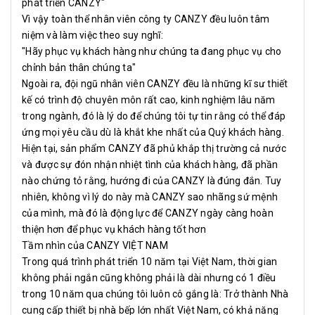
phát triển CANZY"
Vì vậy toàn thể nhân viên công ty CANZY đều luôn tâm
niệm và làm việc theo suy nghĩ:
"Hãy phục vụ khách hàng như chúng ta đang phục vụ cho
chỉnh bản thân chúng ta"
Ngoài ra, đội ngũ nhân viên CANZY đều là những kĩ sư thiết
kế có trình độ chuyên môn rất cao, kinh nghiệm lâu năm
trong ngành, đó là lý do để chúng tôi tự tin rằng có thể đáp
ứng mọi yêu cầu dù là khắt khe nhất của Quý khách hàng.
Hiện tại, sản phẩm CANZY đã phủ khắp thị trường cả nước
và được sự đón nhận nhiệt tình của khách hàng, đã phần
nào chứng tỏ rằng, hướng đi của CANZY là đúng đắn. Tuy
nhiên, không vì lý do này mà CANZY sao nhãng sứ mệnh
của mình, mà đó là động lực để CANZY ngày càng hoàn
thiện hơn để phục vụ khách hàng tốt hơn
Tầm nhìn của CANZY VIỆT NAM
Trong quá trình phát triển 10 năm tại Việt Nam, thời gian
không phải ngắn cũng không phải là dài nhưng có 1 điều
trong 10 năm qua chúng tôi luôn cô gắng là: Trở thành Nhà
cung cấp thiết bị nhà bếp lớn nhất Việt Nam, có khả năng