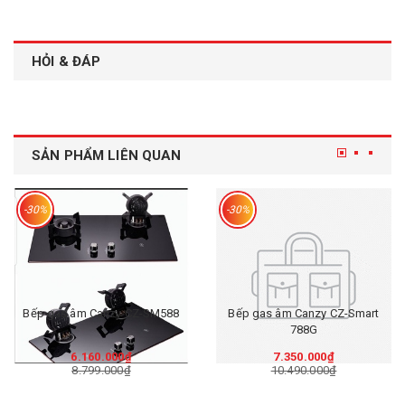
HỎI & ĐÁP
SẢN PHẨM LIÊN QUAN
-30%
-30%
Bếp gas âm Canzy CZ-SM588
Bếp gas âm Canzy CZ-Smart
788G
6.160.000₫
7.350.000₫
8.799.000₫
10.490.000₫