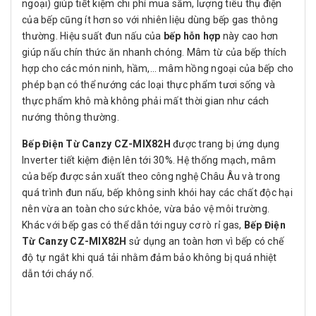
ngoại) giúp tiết kiệm chi phí mua sắm, lượng tiêu thụ điện
của bếp cũng ít hơn so với nhiên liệu dùng bếp gas thông
thường. Hiệu suất đun nấu của
bếp hỗn hợp
này cao hơn
giúp nấu chín thức ăn nhanh chóng. Mâm từ của bếp thích
hợp cho các món ninh, hầm,… mâm hồng ngoại của bếp cho
phép bạn có thể nướng các loại thực phẩm tươi sống và
thực phẩm khô mà không phải mất thời gian như cách
nướng thông thường.
Bếp Điện Từ Canzy CZ-MIX82H
được trang bị ứng dụng
Inverter tiết kiệm điện lên tới 30%. Hệ thống mạch, mâm
của bếp được sản xuất theo công nghệ Châu Âu và trong
quá trình đun nấu, bếp không sinh khói hay các chất độc hại
nên vừa an toàn cho sức khỏe, vừa bảo vệ môi trường.
Khác với bếp gas có thể dẫn tới nguy cơ rò rỉ gas,
Bếp Điện
Từ Canzy CZ-MIX82H
sử dụng an toàn hơn vì bếp có chế
độ tự ngắt khi quá tải nhằm đảm bảo không bị quá nhiệt
dẫn tới cháy nổ.