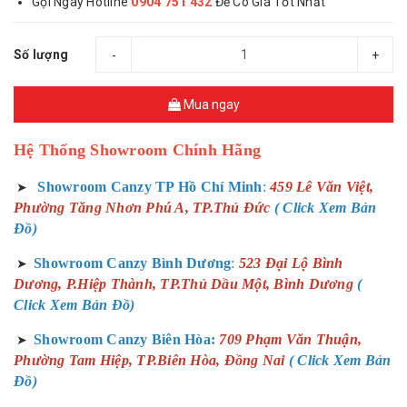
Gọi Ngay Hotline
0904 751 432
Để Có Giá Tốt Nhất
Số lượng
-
+
Mua ngay
Hệ Thống Showroom Chính Hãng
Showroom Canzy TP Hồ Chí Minh
:
459 Lê Văn Việt,
➤
Phường Tăng Nhơn Phú A, TP.Thủ Đức
( Click Xem Bản
Đồ)
Showroom Canzy Bình Dương
:
523 Đại Lộ Bình
➤
Dương, P.Hiệp Thành, TP.Thủ Dầu Một, Bình Dương
(
Click Xem Bản Đồ)
Showroom Canzy Biên Hòa:
709 Phạm Văn Thuận,
➤
Phường Tam Hiệp, TP.Biên Hòa, Đồng Nai
( Click Xem Bản
Đồ)