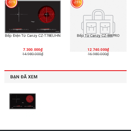
-51%
-25%
Bếp Điện Từ Canzy CZ-T78EUHN
Bếp Từ Canzy CZ-88IPRO
7.300.000₫
12.740.000₫
14.980.000₫
16.980.000₫
BẠN ĐÃ XEM