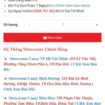
Giao Hàng Miễn Phí
Đổi Trả Sản Phẩm 7 Ngày(
Xem Chính Sách Bảo Hành
)
Gọi Ngay Hotline
0904 751 432
Để Có Giá Tốt Nhất
Số lượng
-
+
Mua ngay
Hệ Thống Showroom Chính Hãng
Showroom Canzy TP Hồ Chí Minh
:
459 Lê Văn Việt,
➤
Phường Tăng Nhơn Phú A, TP.Thủ Đức
( Click Xem Bản
Đồ)
Showroom Canzy Bình Dương
:
523 Đại Lộ Bình
➤
Dương, P.Hiệp Thành, TP.Thủ Dầu Một, Bình Dương
(
Click Xem Bản Đồ)
Showroom Canzy Biên Hòa:
709 Phạm Văn Thuận,
➤
Phường Tam Hiệp, TP.Biên Hòa, Đồng Nai
( Click Xem Bản