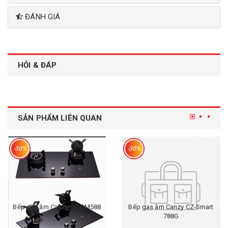
ĐÁNH GIÁ
HỎI & ĐÁP
SẢN PHẨM LIÊN QUAN
-30%
-30%
Bếp gas âm Canzy CZ-SM588
Bếp gas âm Canzy CZ-Smart
788G