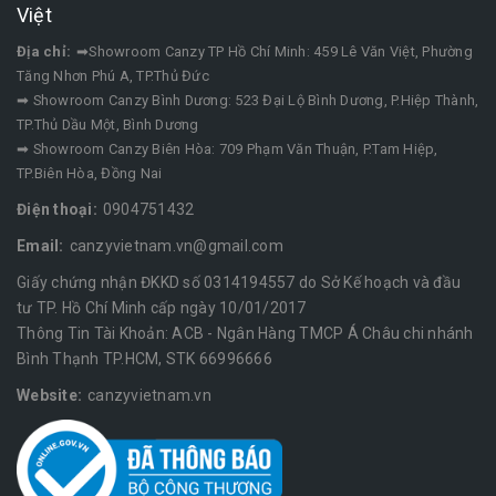
Việt
Địa chỉ:
➡Showroom Canzy TP Hồ Chí Minh: 459 Lê Văn Việt, Phường
Tăng Nhơn Phú A, TP.Thủ Đức
➡ Showroom Canzy Bình Dương: 523 Đại Lộ Bình Dương, P.Hiệp Thành,
TP.Thủ Dầu Một, Bình Dương
➡ Showroom Canzy Biên Hòa: 709 Phạm Văn Thuận, P.Tam Hiệp,
TP.Biên Hòa, Đồng Nai
Điện thoại:
0904751432
Email:
canzyvietnam.vn@gmail.com
Giấy chứng nhận ĐKKD số 0314194557 do Sở Kế hoạch và đầu
tư TP. Hồ Chí Minh cấp ngày 10/01/2017
Thông Tin Tài Khoản: ACB - Ngân Hàng TMCP Á Châu chi nhánh
Bình Thạnh TP.HCM, STK 66996666
Website:
canzyvietnam.vn