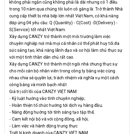
không phải ngắn cũng không phải là dài nhưng có 1 điều
trong 10 năm qua chúng tôi luôn cô gắng là: Trở thành Nhà
cung cấp thiết bị nhà bếp lớn nhất Việt Nam, có khả năng
đáp ứng 04 yêu cầu: Q (Quanlity) - C(Cost) -D(Delivery) -
S(Service) tốt nhất Việt Nam.
Xây dựng CANZY trở thành một môi trường làm việc
chuyên nghiệp nơi mà mọi cá nhân có thể phát huy tối đa
sức sáng tạo, khả năng lãnh đạo và cơ hội làm chủ thực sự
với một tinh thần dân chủ rất cao.
Xây dựng CANZY trở thành một ngôi nhà chung thực sự
cho mỗi cán bộ nhân viên trong công ty bằng việc cùng
nhau chia sẻ quyền lợi, trách nhiệm và nghĩa vụ một cách
công bằng và minh bạch nhất
Giá trị cốt lõi của CANZY VIỆT NAM:
- Kỷ luật hướng vào tính chuyên nghiệp;
- Hoàn thiện tổ chức hướng tới dịch vụ hàng đầu;
- Năng động hướng tới tính sáng tạo tập thể;
- Cam kết nội bộ và với cộng đồng, xã hội;
- Làm việc và hành động trung thực
Triết lý kinh doanh của CANZY VIỆT NAM