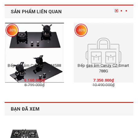
SẢN PHẨM LIÊN QUAN
-30%
-30%
Bếp gas âm Canzy CZ-SM588
Bếp gas âm Canzy CZ-Smart
788G
6.160.000₫
7.350.000₫
8.799.000₫
10.490.000₫
BẠN ĐÃ XEM