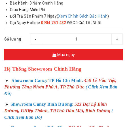
Bảo hành: 3 Năm Chính Hãng
Giao Hàng Miễn Phí
Đổi Trả Sản Phẩm 7 Ngày(
Xem Chính Sách Bảo Hành
)
Gọi Ngay Hotline
0904 751 432
Để Có Giá Tốt Nhất
Số lượng
-
+
Mua ngay
Hệ Thống Showroom Chính Hãng
Showroom Canzy TP Hồ Chí Minh
:
459 Lê Văn Việt,
➤
Phường Tăng Nhơn Phú A, TP.Thủ Đức
( Click Xem Bản
Đồ)
Showroom Canzy Bình Dương
:
523 Đại Lộ Bình
➤
Dương, P.Hiệp Thành, TP.Thủ Dầu Một, Bình Dương
(
Click Xem Bản Đồ)