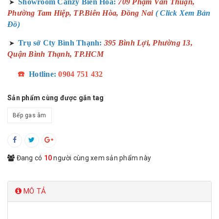
Showroom Canzy Biên Hòa:
709 Phạm Văn Thuận,
➤
Phường Tam Hiệp, TP.Biên Hòa, Đồng Nai
( Click Xem Bản
Đồ)
Trụ sở Cty Bình Thạnh:
395 Bình Lợi, Phường 13,
➤
Quận Bình Thạnh, TP.HCM
☎️
Hotline:
0904 751 432
Sản phẩm cùng được gắn tag
Bếp gas âm
Đang có
10
người cùng xem sản phẩm này
MÔ TẢ