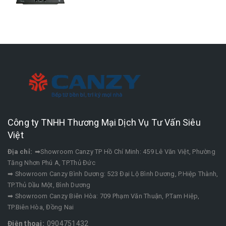
Công ty TNHH Thương Mại Dịch Vụ Tư Vấn Siêu
Việt
Địa chỉ:
➡Showroom Canzy TP Hồ Chí Minh: 459 Lê Văn Việt, Phường
Tăng Nhơn Phú A, TP.Thủ Đức
➡ Showroom Canzy Bình Dương: 523 Đại Lộ Bình Dương, P.Hiệp Thành,
TP.Thủ Dầu Một, Bình Dương
➡ Showroom Canzy Biên Hòa: 709 Phạm Văn Thuận, P.Tam Hiệp,
TP.Biên Hòa, Đồng Nai
Điện thoại:
0904751432