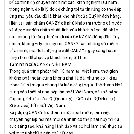
kế có trình độ chuyên môn rất cao, kinh nghiệm lâu năm
trong ngành, đó là lý do để chúng tôi tự tin rằng có thể đáp
ứng mọi yêu cầu dù là khắt khe nhất của Quý khách hàng.
Hiện tại, sản phẩm CANZY đã phủ khắp thị trường cả nước
và được sự đón nhận nhiệt tình của khách hàng, đã phần
nào chứng tỏ rằng, hướng đi của CANZY là đúng đắn. Tuy
nhiên, không vì lý do này mà CANZY sao nhãng sứ mệnh
của mình, mà đó là động lực để CANZY ngày càng hoàn
thiện hơn để phục vụ khách hàng tốt hơn
Tầm nhìn của CANZY VIỆT NAM
Trong quá trình phát triển 10 năm tại Việt Nam, thời gian
không phải ngắn cũng không phải là dài nhưng có 1 điều
trong 10 năm qua chúng tôi luôn cô gắng là: Trở thành Nhà
cung cấp thiết bị nhà bếp lớn nhất Việt Nam, có khả năng
đáp ứng 04 yêu cầu: Q (Quanlity) - C(Cost) -D(Delivery) -
S(Service) tốt nhất Việt Nam.
Xây dựng CANZY trở thành một môi trường làm việc
chuyên nghiệp nơi mà mọi cá nhân có thể phát huy tối đa
sức sáng tạo, khả năng lãnh đạo và cơ hội làm chủ thực sự
với một tinh thần dân chủ rất cao.