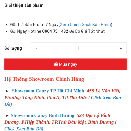
Giới thiệu sản phẩm
Đổi Trả Sản Phẩm 7 Ngày(
Xem Chính Sách Bảo Hành
)
Gọi Ngay Hotline
0904 751 432
Để Có Giá Tốt Nhất
Số lượng
-
+
Mua ngay
Hệ Thống Showroom Chính Hãng
Showroom Canzy TP Hồ Chí Minh
:
459 Lê Văn Việt,
➤
Phường Tăng Nhơn Phú A, TP.Thủ Đức
( Click Xem Bản
Đồ)
Showroom Canzy Bình Dương
:
523 Đại Lộ Bình
➤
Dương, P.Hiệp Thành, TP.Thủ Dầu Một, Bình Dương
(
Click Xem Bản Đồ)