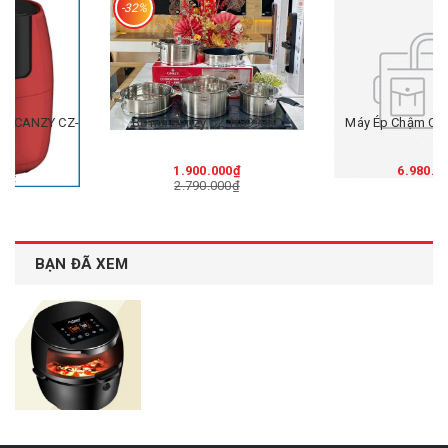
-32%
Bộ nồi Canzy CZ-N89988C
Máy Ép Chậm Canzy CZ-007R
1.900.000₫
6.980.000₫
2.790.000₫
BẠN ĐÃ XEM