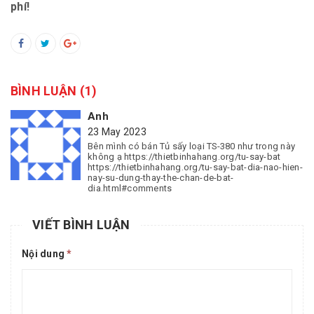
phí!
BÌNH LUẬN
(1)
Anh
23 May 2023
Bên mình có bán Tủ sấy loại TS-380 như trong này
không ạ https://thietbinhahang.org/tu-say-bat
https://thietbinhahang.org/tu-say-bat-dia-nao-hien-
nay-su-dung-thay-the-chan-de-bat-
dia.html#comments
VIẾT BÌNH LUẬN
Nội dung
*