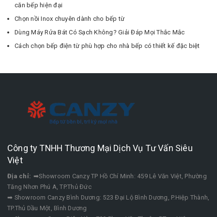
căn bếp hiện đại
Chọn nồi Inox chuyên dành cho bếp từ
Dùng Máy Rửa Bát Có Sạch Không? Giải Đáp Mọi Thắc Mắc
Cách chọn bếp điện từ phù hợp cho nhà bếp có thiết kế đặc biệt
Công ty TNHH Thương Mại Dịch Vụ Tư Vấn Siêu
Việt
Địa chỉ:
➡Showroom Canzy TP Hồ Chí Minh: 459 Lê Văn Việt, Phường
Tăng Nhơn Phú A, TP.Thủ Đức
➡ Showroom Canzy Bình Dương: 523 Đại Lộ Bình Dương, P.Hiệp Thành,
TP.Thủ Dầu Một, Bình Dương