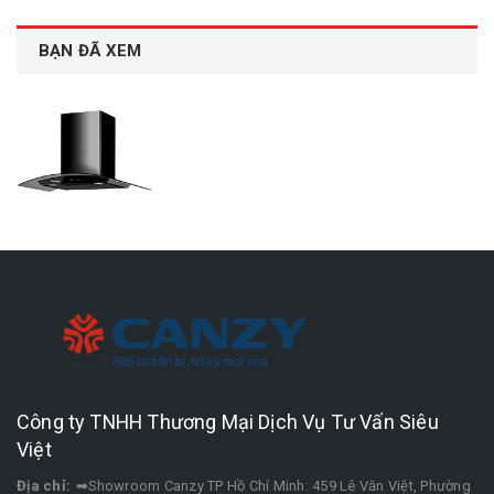
BẠN ĐÃ XEM
Công ty TNHH Thương Mại Dịch Vụ Tư Vấn Siêu
Việt
Địa chỉ:
➡Showroom Canzy TP Hồ Chí Minh: 459 Lê Văn Việt, Phường