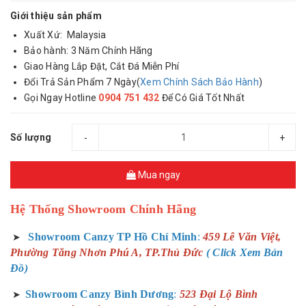
Giới thiệu sản phẩm
Xuất Xứ: Malaysia
Bảo hành: 3 Năm Chính Hãng
Giao Hàng Lắp Đặt, Cắt Đá Miễn Phí
Đổi Trả Sản Phẩm 7 Ngày(
Xem Chính Sách Bảo Hành
)
Gọi Ngay Hotline
0904 751 432
Để Có Giá Tốt Nhất
Số lượng
-
+
Mua ngay
Hệ Thống Showroom Chính Hãng
Showroom Canzy TP Hồ Chí Minh
:
459 Lê Văn Việt,
➤
Phường Tăng Nhơn Phú A, TP.Thủ Đức
( Click Xem Bản
Đồ)
Showroom Canzy Bình Dương
:
523 Đại Lộ Bình
➤