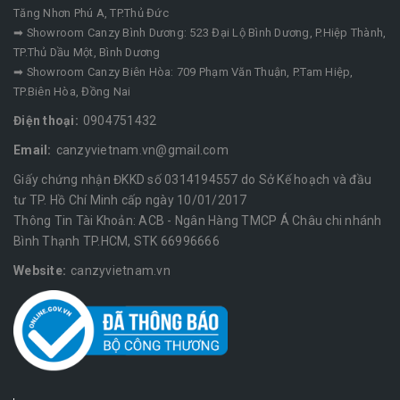
Tăng Nhơn Phú A, TP.Thủ Đức
➡ Showroom Canzy Bình Dương: 523 Đại Lộ Bình Dương, P.Hiệp Thành,
TP.Thủ Dầu Một, Bình Dương
➡ Showroom Canzy Biên Hòa: 709 Phạm Văn Thuận, P.Tam Hiệp,
TP.Biên Hòa, Đồng Nai
Điện thoại:
0904751432
Email:
canzyvietnam.vn@gmail.com
Giấy chứng nhận ĐKKD số 0314194557 do Sở Kế hoạch và đầu
tư TP. Hồ Chí Minh cấp ngày 10/01/2017
Thông Tin Tài Khoản: ACB - Ngân Hàng TMCP Á Châu chi nhánh
Bình Thạnh TP.HCM, STK 66996666
Website:
canzyvietnam.vn