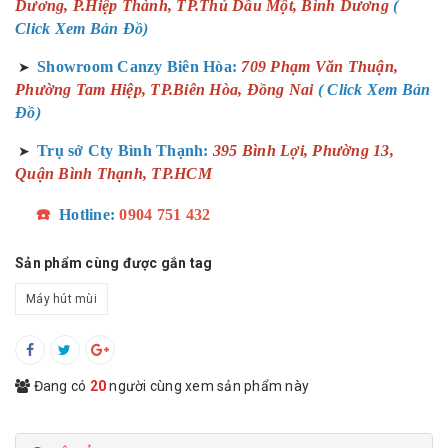
Dương, P.Hiệp Thành, TP.Thủ Dầu Một, Bình Dương
(
Click Xem Bản Đồ)
Showroom Canzy Biên Hòa:
709 Phạm Văn Thuận,
➤
Phường Tam Hiệp, TP.Biên Hòa, Đồng Nai
( Click Xem Bản
Đồ)
Trụ sở Cty Bình Thạnh:
395 Bình Lợi, Phường 13,
➤
Quận Bình Thạnh, TP.HCM
☎️
Hotline:
0904 751 432
Sản phẩm cùng được gắn tag
Máy hút mùi
Đang có
20
người cùng xem sản phẩm này