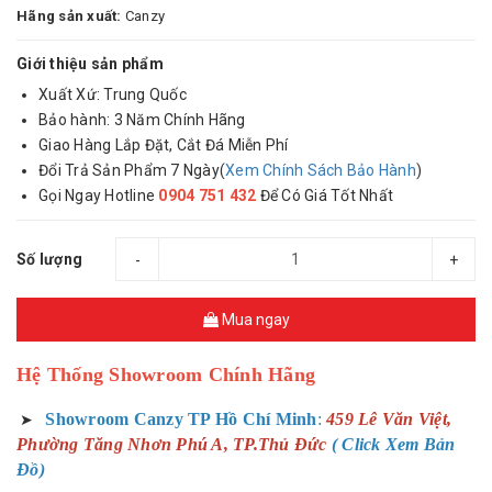
Hãng sản xuất:
Canzy
Giới thiệu sản phẩm
Xuất Xứ: Trung Quốc
Bảo hành: 3 Năm Chính Hãng
Giao Hàng Lắp Đặt, Cắt Đá Miễn Phí
Đổi Trả Sản Phẩm 7 Ngày(
Xem Chính Sách Bảo Hành
)
Gọi Ngay Hotline
0904 751 432
Để Có Giá Tốt Nhất
Số lượng
-
+
Mua ngay
Hệ Thống Showroom Chính Hãng
Showroom Canzy TP Hồ Chí Minh
:
459 Lê Văn Việt,
➤
Phường Tăng Nhơn Phú A, TP.Thủ Đức
( Click Xem Bản
Đồ)