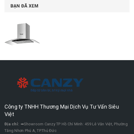
BẠN ĐÃ XEM
Công ty TNHH Thương Mại Dịch Vụ Tư Vấn Siêu
Việt
Địa chỉ:
➡Showroom Canzy TP Hồ Chí Minh: 459 Lê Văn Việt, Phường
Tăng Nhơn Phú A, TP.Thủ Đức