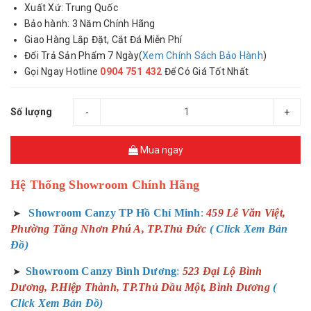
Xuất Xứ: Trung Quốc
Bảo hành: 3 Năm Chính Hãng
Giao Hàng Lắp Đặt, Cắt Đá Miễn Phí
Đổi Trả Sản Phẩm 7 Ngày(
Xem Chính Sách Bảo Hành
)
Gọi Ngay Hotline
0904 751 432
Để Có Giá Tốt Nhất
Số lượng
-
+
Mua ngay
Hệ Thống Showroom Chính Hãng
Showroom Canzy TP Hồ Chí Minh
:
459 Lê Văn Việt,
➤
Phường Tăng Nhơn Phú A, TP.Thủ Đức
( Click Xem Bản
Đồ)
Showroom Canzy Bình Dương
:
523 Đại Lộ Bình
➤
Dương, P.Hiệp Thành, TP.Thủ Dầu Một, Bình Dương
(
Click Xem Bản Đồ)