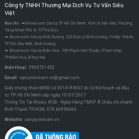
Công ty TNHH Thương Mại Dịch Vụ Tư Vấn Siêu
Việt
Địa chỉ:
➡Showroom Canzy TP Hồ Chí Minh: 459 Lê Văn Việt, Phường
Tăng Nhơn Phú A, TP.Thủ Đức
➡ Showroom Canzy Bình Dương: 523 Đại Lộ Bình Dương, P.Hiệp Thành,
TP.Thủ Dầu Một, Bình Dương
➡ Showroom Canzy Biên Hòa: 709 Phạm Văn Thuận, P.Tam Hiệp,
TP.Biên Hòa, Đồng Nai
Điện thoại:
0904751432
Email:
canzyvietnam.vn@gmail.com
Giấy chứng nhận ĐKKD số 0314194557 do Sở Kế hoạch và đầu
tư TP. Hồ Chí Minh cấp ngày 10/01/2017
Thông Tin Tài Khoản: ACB - Ngân Hàng TMCP Á Châu chi nhánh
Bình Thạnh TP.HCM, STK 66996666
Website:
canzyvietnam.vn