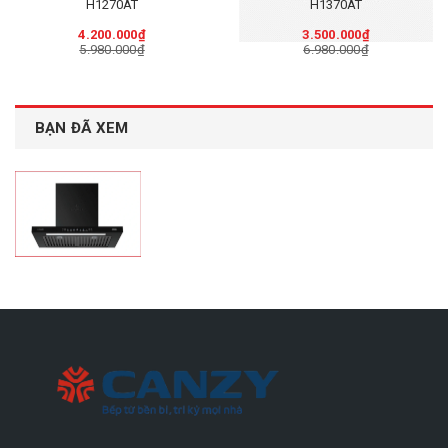
H1270AT
H1370AT
4.200.000₫
3.500.000₫
5.980.000₫
6.980.000₫
BẠN ĐÃ XEM