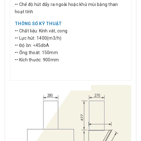
•• Chế độ hút đẩy ra ngoài hoặc khử mùi bằng than
hoạt tính
THÔNG SỐ KỸ THUẬT
•• Chất liệu: Kính vát, cong
•• Lực hút: 1400(m3/h)
•• Độ ồn: <45dbA
•• Ống thoát: 150mm
•• Kích thước: 900mm