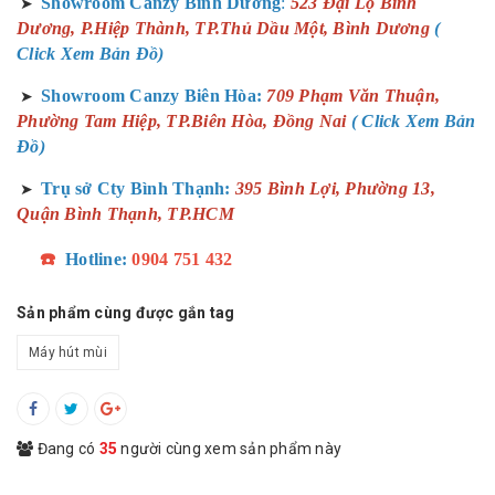
Showroom Canzy Bình Dương
:
523 Đại Lộ Bình
➤
Dương, P.Hiệp Thành, TP.Thủ Dầu Một, Bình Dương
(
Click Xem Bản Đồ)
Showroom Canzy Biên Hòa:
709 Phạm Văn Thuận,
➤
Phường Tam Hiệp, TP.Biên Hòa, Đồng Nai
( Click Xem Bản
Đồ)
Trụ sở Cty Bình Thạnh:
395 Bình Lợi, Phường 13,
➤
Quận Bình Thạnh, TP.HCM
☎️
Hotline:
0904 751 432
Sản phẩm cùng được gắn tag
Máy hút mùi
Đang có
35
người cùng xem sản phẩm này