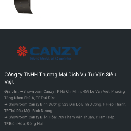
Công ty TNHH Thương Mại Dịch Vụ Tư Vấn Siêu
Việt
Địa chỉ:
➡Showroom Canzy TP Hồ Chí Minh: 459 Lê Văn Việt, Phường
Tăng Nhơn Phú A, TP.Thủ Đức
➡ Showroom Canzy Bình Dương: 523 Đại Lộ Bình Dương, P.Hiệp Thành,
TP.Thủ Dầu Một, Bình Dương
➡ Showroom Canzy Biên Hòa: 709 Phạm Văn Thuận, P.Tam Hiệp,
TP.Biên Hòa, Đồng Nai