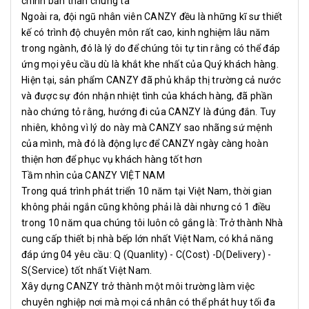
chỉnh bản thân chúng ta"
Ngoài ra, đội ngũ nhân viên CANZY đều là những kĩ sư thiết
kế có trình độ chuyên môn rất cao, kinh nghiệm lâu năm
trong ngành, đó là lý do để chúng tôi tự tin rằng có thể đáp
ứng mọi yêu cầu dù là khắt khe nhất của Quý khách hàng.
Hiện tại, sản phẩm CANZY đã phủ khắp thị trường cả nước
và được sự đón nhận nhiệt tình của khách hàng, đã phần
nào chứng tỏ rằng, hướng đi của CANZY là đúng đắn. Tuy
nhiên, không vì lý do này mà CANZY sao nhãng sứ mệnh
của mình, mà đó là động lực để CANZY ngày càng hoàn
thiện hơn để phục vụ khách hàng tốt hơn
Tầm nhìn của CANZY VIỆT NAM
Trong quá trình phát triển 10 năm tại Việt Nam, thời gian
không phải ngắn cũng không phải là dài nhưng có 1 điều
trong 10 năm qua chúng tôi luôn cô gắng là: Trở thành Nhà
cung cấp thiết bị nhà bếp lớn nhất Việt Nam, có khả năng
đáp ứng 04 yêu cầu: Q (Quanlity) - C(Cost) -D(Delivery) -
S(Service) tốt nhất Việt Nam.
Xây dựng CANZY trở thành một môi trường làm việc
chuyên nghiệp nơi mà mọi cá nhân có thể phát huy tối đa