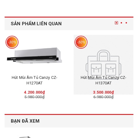
SẢN PHẨM LIÊN QUAN
-30%
-50%
Hút Mùi Âm Tủ Canzy CZ-
Hút Mùi Âm Tủ Canzy CZ-
H1270AT
H1370AT
4.200.000₫
3.500.000₫
5.980.000₫
6.980.000₫
BẠN ĐÃ XEM