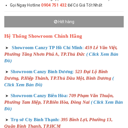
Gọi Ngay Hotline
0904 751 432
Để Có Giá Tốt Nhất
Hết hàng
Hệ Thống Showroom Chính Hãng
Showroom Canzy TP Hồ Chí Minh
:
459 Lê Văn Việt,
➤
Phường Tăng Nhơn Phú A, TP.Thủ Đức
( Click Xem Bản
Đồ)
Showroom Canzy Bình Dương
:
523 Đại Lộ Bình
➤
Dương, P.Hiệp Thành, TP.Thủ Dầu Một, Bình Dương
(
Click Xem Bản Đồ)
Showroom Canzy Biên Hòa:
709 Phạm Văn Thuận,
➤
Phường Tam Hiệp, TP.Biên Hòa, Đồng Nai
( Click Xem Bản
Đồ)
Trụ sở Cty Bình Thạnh:
395 Bình Lợi, Phường 13,
➤
Quận Bình Thạnh, TP.HCM