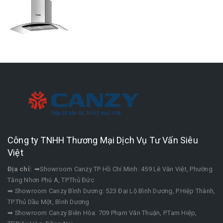
Công ty TNHH Thương Mại Dịch Vụ Tư Vấn Siêu
Việt
Địa chỉ:
➡Showroom Canzy TP Hồ Chí Minh: 459 Lê Văn Việt, Phường
Tăng Nhơn Phú A, TP.Thủ Đức
➡ Showroom Canzy Bình Dương: 523 Đại Lộ Bình Dương, P.Hiệp Thành,
TP.Thủ Dầu Một, Bình Dương
➡ Showroom Canzy Biên Hòa: 709 Phạm Văn Thuận, P.Tam Hiệp,