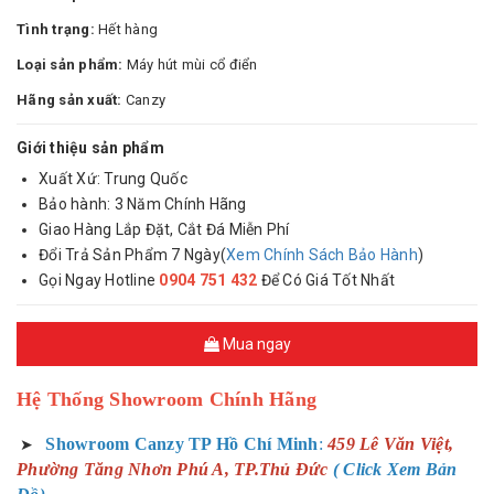
Tình trạng:
Hết hàng
Loại sản phẩm:
Máy hút mùi cổ điển
Hãng sản xuất:
Canzy
Giới thiệu sản phẩm
Xuất Xứ: Trung Quốc
Bảo hành: 3 Năm Chính Hãng
Giao Hàng Lắp Đặt, Cắt Đá Miễn Phí
Đổi Trả Sản Phẩm 7 Ngày(
Xem Chính Sách Bảo Hành
)
Gọi Ngay Hotline
0904 751 432
Để Có Giá Tốt Nhất
Mua ngay
Hệ Thống Showroom Chính Hãng
Showroom Canzy TP Hồ Chí Minh
:
459 Lê Văn Việt,
➤
Phường Tăng Nhơn Phú A, TP.Thủ Đức
( Click Xem Bản