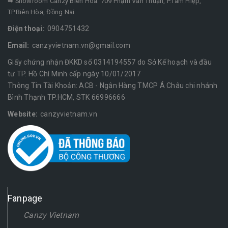
➡ Showroom Canzy Biên Hòa: 709 Phạm Văn Thuận, P.Tam Hiệp,
TP.Biên Hòa, Đồng Nai
Điện thoại:
0904751432
Email:
canzyvietnam.vn@gmail.com
Giấy chứng nhận ĐKKD số 0314194557 do Sở Kế hoạch và đầu
tư TP. Hồ Chí Minh cấp ngày 10/01/2017
Thông Tin Tài Khoản: ACB - Ngân Hàng TMCP Á Châu chi nhánh
Bình Thạnh TP.HCM, STK 66996666
Website:
canzyvietnam.vn
Fanpage
Canzy Vietnam