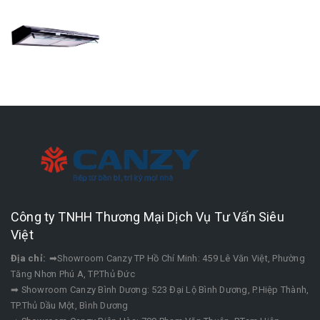
Công ty TNHH Thương Mại Dịch Vụ Tư Vấn Siêu
Việt
Địa chỉ:
➡Showroom Canzy TP Hồ Chí Minh: 459 Lê Văn Việt, Phường
Tăng Nhơn Phú A, TP.Thủ Đức
➡ Showroom Canzy Bình Dương: 523 Đại Lộ Bình Dương, P.Hiệp Thành,
TP.Thủ Dầu Một, Bình Dương