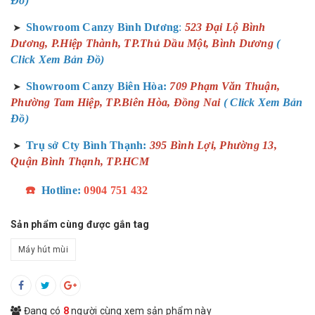
Đồ)
Showroom Canzy Bình Dương
:
523 Đại Lộ Bình
➤
Dương, P.Hiệp Thành, TP.Thủ Dầu Một, Bình Dương
(
Click Xem Bản Đồ)
Showroom Canzy Biên Hòa:
709 Phạm Văn Thuận,
➤
Phường Tam Hiệp, TP.Biên Hòa, Đồng Nai
( Click Xem Bản
Đồ)
Trụ sở Cty Bình Thạnh:
395 Bình Lợi, Phường 13,
➤
Quận Bình Thạnh, TP.HCM
☎️
Hotline:
0904 751 432
Sản phẩm cùng được gắn tag
Máy hút mùi
Đang có
8
người cùng xem sản phẩm này