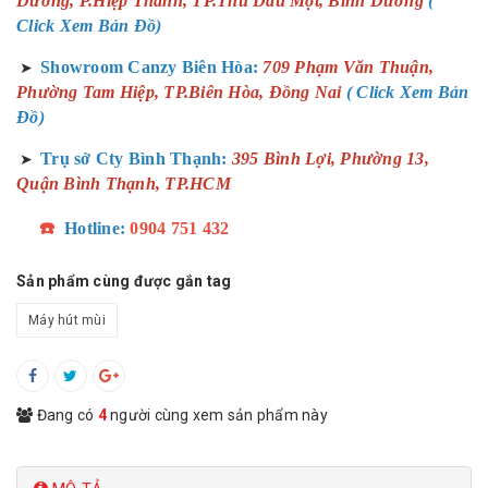
Dương, P.Hiệp Thành, TP.Thủ Dầu Một, Bình Dương
(
Click Xem Bản Đồ)
Showroom Canzy Biên Hòa:
709 Phạm Văn Thuận,
➤
Phường Tam Hiệp, TP.Biên Hòa, Đồng Nai
( Click Xem Bản
Đồ)
Trụ sở Cty Bình Thạnh:
395 Bình Lợi, Phường 13,
➤
Quận Bình Thạnh, TP.HCM
☎️
Hotline:
0904 751 432
Sản phẩm cùng được gắn tag
Máy hút mùi
Đang có
4
người cùng xem sản phẩm này