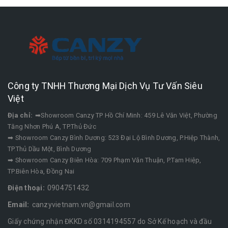
Công ty TNHH Thương Mại Dịch Vụ Tư Vấn Siêu
Việt
Địa chỉ:
➡Showroom Canzy TP Hồ Chí Minh: 459 Lê Văn Việt, Phường
Tăng Nhơn Phú A, TP.Thủ Đức
➡ Showroom Canzy Bình Dương: 523 Đại Lộ Bình Dương, P.Hiệp Thành,
TP.Thủ Dầu Một, Bình Dương
➡ Showroom Canzy Biên Hòa: 709 Phạm Văn Thuận, P.Tam Hiệp,
TP.Biên Hòa, Đồng Nai
Điện thoại:
0904751432
Email:
canzyvietnam.vn@gmail.com
Giấy chứng nhận ĐKKD số 0314194557 do Sở Kế hoạch và đầu