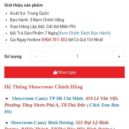
Giới thiệu sản phẩm
Xuất Xứ: Trung Quốc
Bảo hành: 3 Năm Chính Hãng
Giao Hàng Lắp Đặt, Cắt Đá Miễn Phí
Đổi Trả Sản Phẩm 7 Ngày(
Xem Chính Sách Bảo Hành
)
Gọi Ngay Hotline
0904 751 432
Để Có Giá Tốt Nhất
Số lượng
-
+
Mua ngay
Hệ Thống Showroom Chính Hãng
Showroom Canzy TP Hồ Chí Minh
:
459 Lê Văn Việt,
➤
Phường Tăng Nhơn Phú A, TP.Thủ Đức
( Click Xem Bản
Đồ)
Showroom Canzy Bình Dương
:
523 Đại Lộ Bình
➤