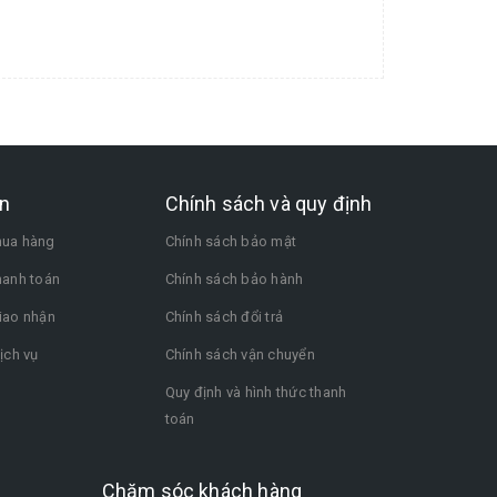
n
Chính sách và quy định
ua hàng
Chính sách bảo mật
hanh toán
Chính sách bảo hành
iao nhận
Chính sách đổi trả
ịch vụ
Chính sách vận chuyển
Quy định và hình thức thanh
toán
Chăm sóc khách hàng