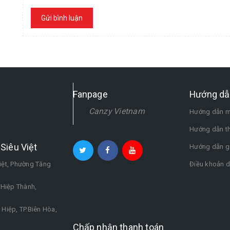
Gửi bình luận
Fanpage
Hướng dẫ
Canzy Vietnam
Hướng dẫn m
Hướng dẫn t
Siêu Việt
Hướng dẫn g
iệt, Phường Tăng
Điều khoản d
.Hiệp Thành,
Hiệp, TP.Biên Hòa,
Chấp nhận thanh toán