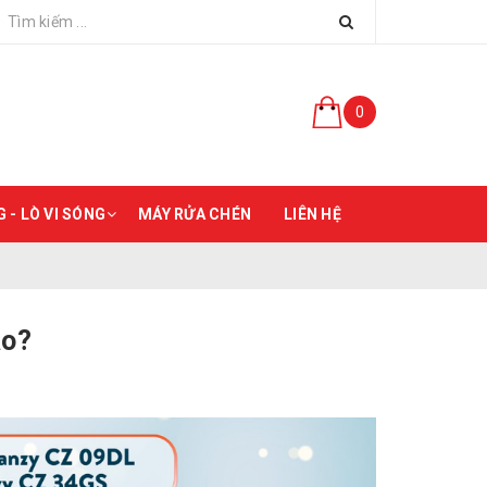
0
 - LÒ VI SÓNG
MÁY RỬA CHÉN
LIÊN HỆ
ào?