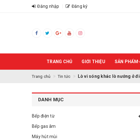
Đăng nhập
Đăng ký
TRANG CHỦ
GIỚI THIỆU
SẢN PHẨM
Lò vi sóng khác lò nướng ở 
Trang chủ
Tin tức
DANH MỤC
Bếp điện từ
Bếp gas âm
Máy hút mùi