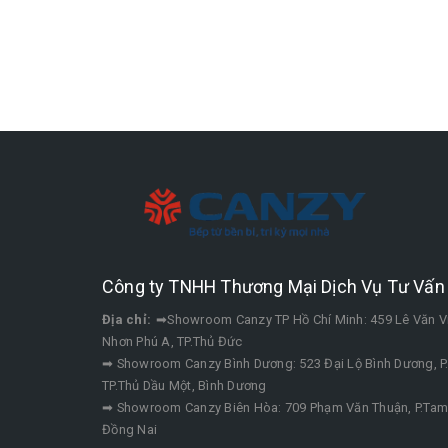
Công ty TNHH Thương Mại Dịch Vụ Tư Vấn 
Địa chỉ:
➡Showroom Canzy TP Hồ Chí Minh: 459 Lê Văn V
Nhơn Phú A, TP.Thủ Đức
➡ Showroom Canzy Bình Dương: 523 Đại Lộ Bình Dương, P
TP.Thủ Dầu Một, Bình Dương
➡ Showroom Canzy Biên Hòa: 709 Phạm Văn Thuận, P.Tam 
Đồng Nai