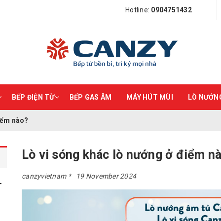
Hotline:
0904751432
BẾP ĐIỆN TỪ
BẾP GAS ÂM
MÁY HÚT MÙI
LÒ NƯỚNG
điểm nào?
Lò vi sóng khác lò nướng ở điểm n
canzyvietnam
19 November 2024