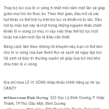
Thay bộ lọc của lò vi sóng ít nhất mỗi năm một lần sẽ giúp
giảm mùi hôi do thức ăn. Theo thời gian, dầu mỡ và các
hạt khác có thể tích tụ trên bộ lọc và khiến nó bị tắc. Dầu
mỡ bị mắc kẹt này là một trong những nguyên nhân chính
khiến lò vi sóng có mùi, vì vậy việc thay thế bộ lọc một
hoặc hai năm một lần là điều cần thiết.
Bằng cách làm theo những lời khuyên này, bạn có thể làm
cho lò vi sóng của bạn thơm tho và sạch sẽ ngay lập tức.
Vệ sinh và bảo trì thường xuyên sẽ giúp loại bỏ mùi khó
chịu trên lò vi sóng.
Địa chỉ mua LÒ VI SÓNG nhập khẩu chính hãng uy tín tại
CANZY:
➡️𝐒𝐡𝐨𝐰𝐫𝐨𝐨𝐦 𝐁ì𝐧𝐡 𝐃ươ𝐧𝐠: 523 Đại Lộ Bình Dương, P. Hiệp
Thành, TP.Thủ Dầu Một, Bình Dương