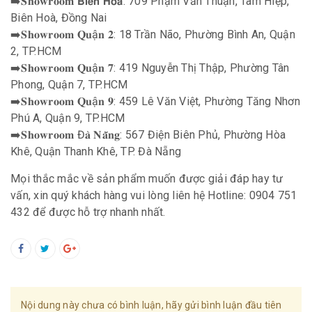
➡️𝐒𝐡𝐨𝐰𝐫𝐨𝐨𝐦 𝗕𝗶𝗲̂𝗻 𝗛𝗼̀𝗮: 709 Phạm Văn Thuận, Tam Hiệp,
Biên Hoà, Đồng Nai
➡️𝐒𝐡𝐨𝐰𝐫𝐨𝐨𝐦 𝐐𝐮ậ𝐧 𝟐: 18 Trần Não, Phường Bình An, Quận
2, TP.HCM
➡️𝐒𝐡𝐨𝐰𝐫𝐨𝐨𝐦 𝐐𝐮ậ𝐧 𝟕: 419 Nguyễn Thị Thập, Phường Tân
Phong, Quận 7, TP.HCM
➡️𝐒𝐡𝐨𝐰𝐫𝐨𝐨𝐦 𝐐𝐮ậ𝐧 𝟗: 459 Lê Văn Việt, Phường Tăng Nhơn
Phú A, Quận 9, TP.HCM
➡️𝐒𝐡𝐨𝐰𝐫𝐨𝐨𝐦 Đ𝐚̀ 𝐍𝐚̆̃𝐧𝐠: 567 Điện Biên Phủ, Phường Hòa
Khê, Quận Thanh Khê, TP. Đà Nẵng
Mọi thắc mắc về sản phẩm muốn được giải đáp hay tư
vấn, xin quý khách hàng vui lòng liên hệ Hotline: 0904 751
432 để được hỗ trợ nhanh nhất.
Nội dung này chưa có bình luận, hãy gửi bình luận đầu tiên