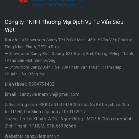
Công ty TNHH Thương Mại Dịch Vụ Tư Vấn Siêu
Việt
Địa chỉ:
➡Showroom Canzy TP Hồ Chí Minh: 459 Lê Văn Việt, Phường
Tăng Nhơn Phú A, TP.Thủ Đức
➡ Showroom Canzy Bình Dương: 523 Đại Lộ Bình Dương, P.Hiệp Thành,
TP.Thủ Dầu Một, Bình Dương
➡ Showroom Canzy Biên Hòa: 709 Phạm Văn Thuận, P.Tam Hiệp,
TP.Biên Hòa, Đồng Nai
Điện thoại:
0904751432
Email:
canzyvietnam.vn@gmail.com
Giấy chứng nhận ĐKKD số 0314194557 do Sở Kế hoạch và đầu
tư TP. Hồ Chí Minh cấp ngày 10/01/2017
Thông Tin Tài Khoản: ACB - Ngân Hàng TMCP Á Châu chi nhánh
Bình Thạnh TP.HCM, STK 66996666
Website:
canzyvietnam.vn