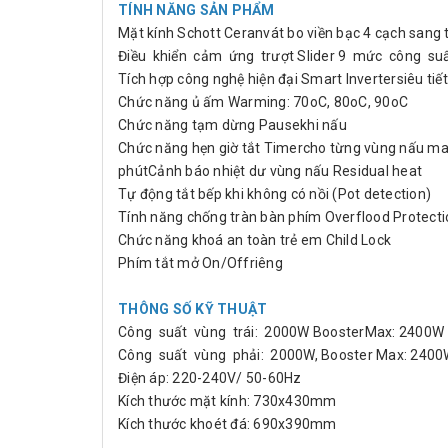
TÍNH NĂNG SẢN PHẨM
Mặt kính Schott Ceranvát bo viền bạc 4 cạch sang 
Điều khiển cảm ứng trượt Slider 9 mức công su
Tích hợp công nghệ hiện đại Smart Invertersiêu tiế
Chức năng ủ ấm Warming: 70oC, 80oC, 90oC
Chức năng tạm dừng Pausekhi nấu
Chức năng hẹn giờ tắt Timercho từng vùng nấu m
phútCảnh báo nhiệt dư vùng nấu Residual heat
Tự động tắt bếp khi không có nồi (Pot detection)
Tính năng chống tràn bàn phím Overflood Protecti
Chức năng khoá an toàn trẻ em Child Lock
Phím tắt mở On/Offriêng
THÔNG SỐ KỸ THUẬT
Công suất vùng trái: 2000W BoosterMax: 2400W
Công suất vùng phải: 2000W, Booster Max: 240
Điện áp: 220-240V/ 50-60Hz
Kích thước mặt kính: 730x430mm
Kích thước khoét đá: 690x390mm