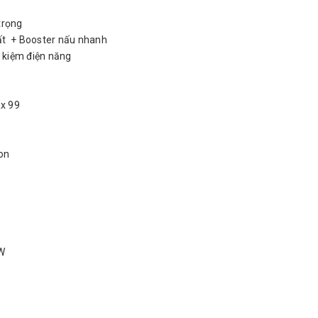
trọng
ất + Booster nấu nhanh
t kiệm điện năng
ax 99
on
0W