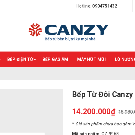
Hotline:
0904751432
BẾP ĐIỆN TỪ
BẾP GAS ÂM
MÁY HÚT MÙI
LÒ NƯỚNG
Bếp Từ Đôi Canzy
14.200.000₫
18.980
*
Giá sản phẩm chưa bao gồm 
Mã sản phẩm:
CZ-9968