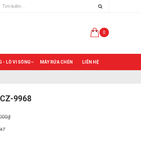
0
 - LÒ VI SÓNG
MÁY RỬA CHÉN
LIÊN HỆ
 CZ-9968
.000₫
VAT