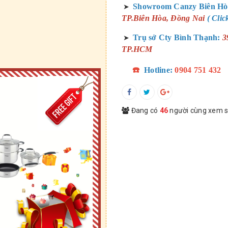
Showroom Canzy Biên Hò
➤
TP.Biên Hòa, Đồng Nai
( Cli
Trụ sở Cty Bình Thạnh:
3
➤
TP.HCM
☎️
Hotline:
0904 751 432
Đang có
46
người cùng xem 