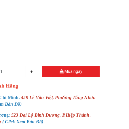
Mua ngay
+
nh Hãng
Chí Minh
:
459 Lê Văn Việt, Phường Tăng Nhơn
Xem Bản Đồ)
ương
:
523 Đại Lộ Bình Dương, P.Hiệp Thành,
g
( Click Xem Bản Đồ)