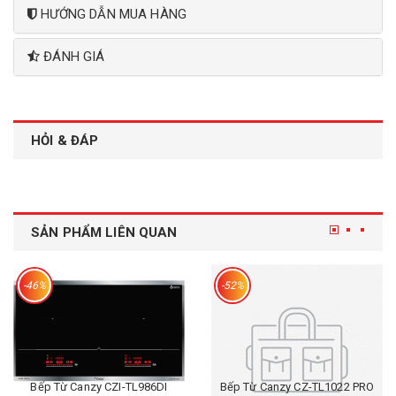
HƯỚNG DẪN MUA HÀNG
ĐÁNH GIÁ
HỎI & ĐÁP
SẢN PHẨM LIÊN QUAN
-46%
-52%
Bếp Từ Canzy CZI-TL986DI
Bếp Từ Canzy CZ-TL1022 PRO