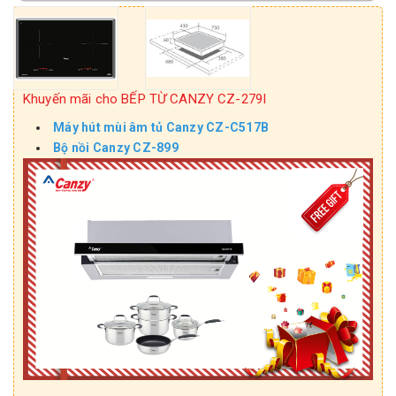
Khuyến mãi cho BẾP TỪ CANZY CZ-279I
Máy hút mùi âm tủ Canzy CZ-C517B
Bộ nồi Canzy CZ-899