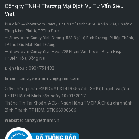
Công ty TNHH Thương Mại Dịch Vụ Tư Vấn Siêu
Việt
Địa chỉ:
➡Showroom Canzy TP Hồ Chí Minh: 459 Lê Văn Việt, Phường
Tăng Nhơn Phú A, TP.Thủ Đức
➡ Showroom Canzy Bình Dương: 523 Đại Lộ Bình Dương, P.Hiệp Thành,
TP.Thủ Dầu Một, Bình Dương
➡ Showroom Canzy Biên Hòa: 709 Phạm Văn Thuận, P.Tam Hiệp,
TP.Biên Hòa, Đồng Nai
Điện thoại:
0904751432
Email:
canzyvietnam.vn@gmail.com
Giấy chứng nhận ĐKKD số 0314194557 do Sở Kế hoạch và đầu
tư TP. Hồ Chí Minh cấp ngày 10/01/2017
Thông Tin Tài Khoản: ACB - Ngân Hàng TMCP Á Châu chi nhánh
Bình Thạnh TP.HCM, STK 66996666
Website:
canzyvietnam.vn