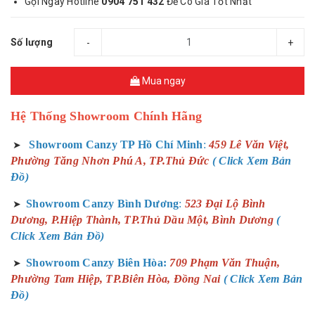
Gọi Ngay Hotline
0904 751 432
Để Có Giá Tốt Nhất
Số lượng
-
+
Mua ngay
Hệ Thống Showroom Chính Hãng
Showroom Canzy TP Hồ Chí Minh
:
459 Lê Văn Việt,
➤
Phường Tăng Nhơn Phú A, TP.Thủ Đức
( Click Xem Bản
Đồ)
Showroom Canzy Bình Dương
:
523 Đại Lộ Bình
➤
Dương, P.Hiệp Thành, TP.Thủ Dầu Một, Bình Dương
(
Click Xem Bản Đồ)
Showroom Canzy Biên Hòa:
709 Phạm Văn Thuận,
➤
Phường Tam Hiệp, TP.Biên Hòa, Đồng Nai
( Click Xem Bản
Đồ)